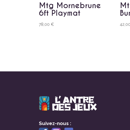
Mtg Mornebrune
Mt
6ft Playmat
Bu
78,00
€
42,0
Suivez-nous :