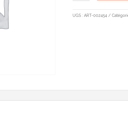
PAF
Magic
UGS :
ART-002454
Catégori
Championnat
de
fin
de
saison
EGF