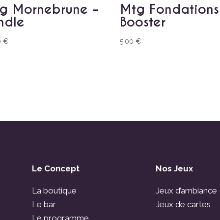
g Mornebrune –
Mtg Fondations
ndle
Booster
0
€
5,00
€
Le Concept
Nos Jeux
La boutique
Jeux d’ambiance
Le bar
Jeux de cartes
Le programme