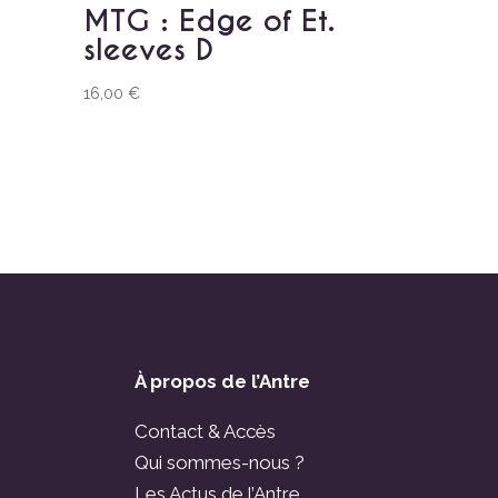
MTG : Edge of Et.
sleeves D
16,00
€
À propos de l’Antre
Contact & Accès
Qui sommes-nous ?
Les Actus de l’Antre