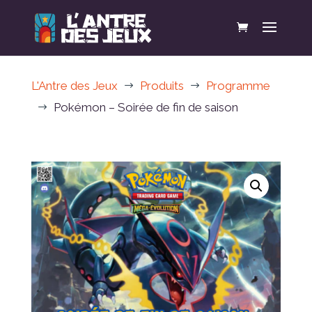
L'Antre des Jeux
Produits
Programme
$
$
Pokémon – Soirée de fin de saison
$