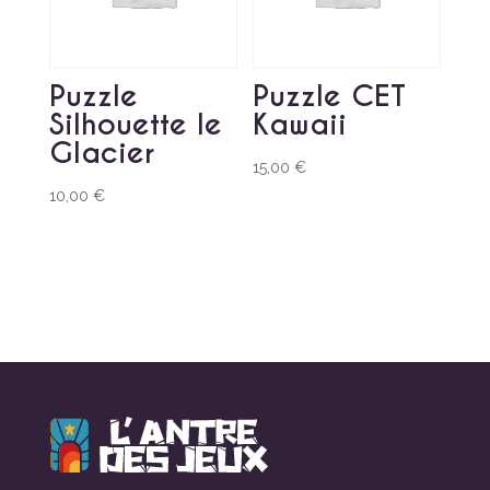
Puzzle
Puzzle CET
Silhouette le
Kawaii
Glacier
15,00
€
10,00
€