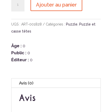
quantité
Ajouter au panier
de
Puzzle
Silhouette
UGS :
ART-001828
Catégories :
Puzzle
,
Puzzle et
la
casse têtes
Ballade
du
Âge :
0
Tigre
Public :
0
Éditeur :
0
Avis (0)
Avis