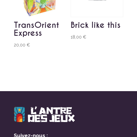
TransOrient
Brick like this
Express
18,00
€
20,00
€
Suivez-nous :