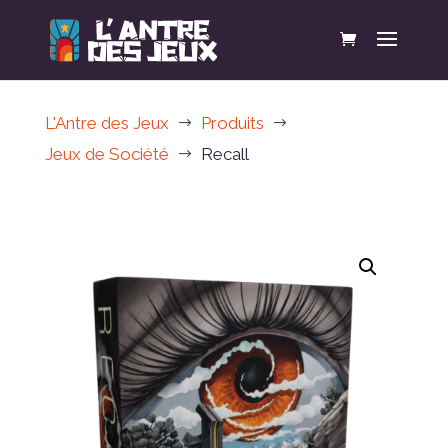
L'Antre des Jeux
Produits
$
$
Jeux de Société
Recall
$