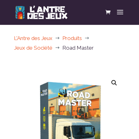
L'Antre des Jeux
Produits
$
$
Jeux de Société
Road Master
$