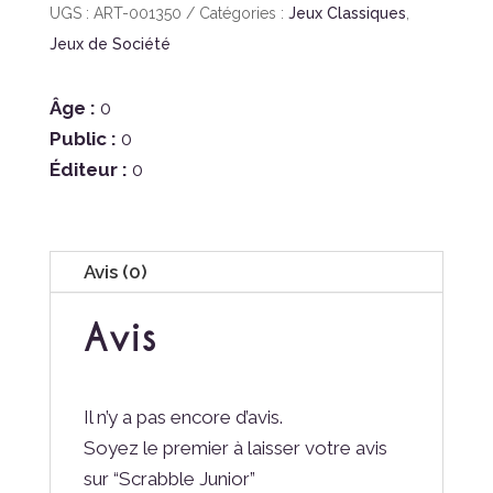
Scrabble
UGS :
ART-001350
Catégories :
Jeux Classiques
,
Junior
Jeux de Société
Âge :
0
Public :
0
Éditeur :
0
Avis (0)
Avis
Il n’y a pas encore d’avis.
Soyez le premier à laisser votre avis
sur “Scrabble Junior”