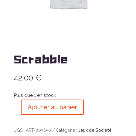
Scrabble
42,00
€
Plus que 1 en stock
Ajouter au panier
quantité
de
Scrabble
UGS :
ART-003650
Catégorie :
Jeux de Société