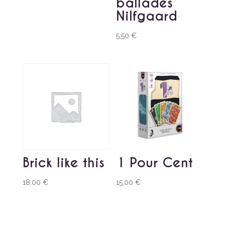
ballades
Nilfgaard
5,50
€
Brick like this
1 Pour Cent
18,00
€
15,00
€