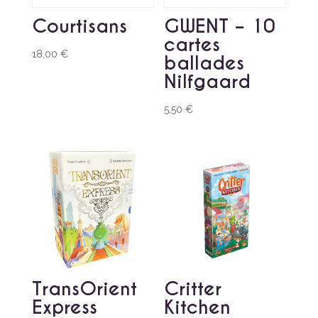
Courtisans
GWENT – 10
cartes
18,00
€
ballades
Nilfgaard
5,50
€
TransOrient
Critter
Express
Kitchen