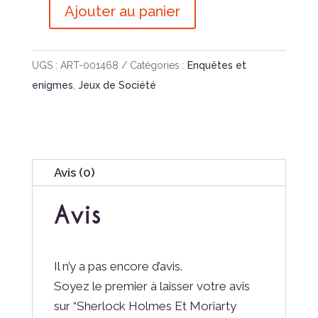
Ajouter au panier
quantité
de
Sherlock
UGS :
ART-001468
Catégories :
Enquêtes et
Holmes
enigmes
,
Jeux de Société
Et
Moriarty
Associé
Bd
Avis (0)
Avis
Il n’y a pas encore d’avis.
Soyez le premier à laisser votre avis
sur “Sherlock Holmes Et Moriarty