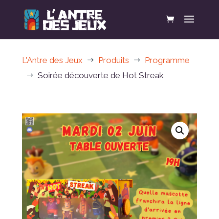
L'Antre des Jeux
Produits
Programme
$
$
Soirée découverte de Hot Streak
$