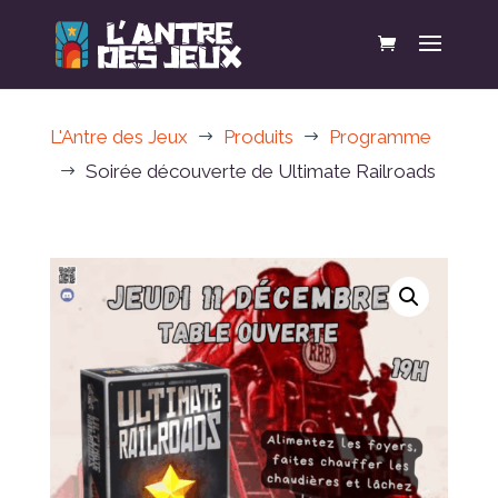
L'Antre des Jeux
Produits
Programme
$
$
Soirée découverte de Ultimate Railroads
$