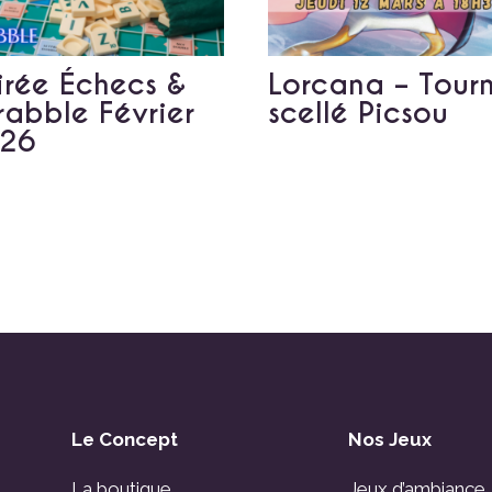
irée Échecs &
Lorcana – Tour
rabble Février
scellé Picsou
26
Le Concept
Nos Jeux
La boutique
Jeux d’ambiance