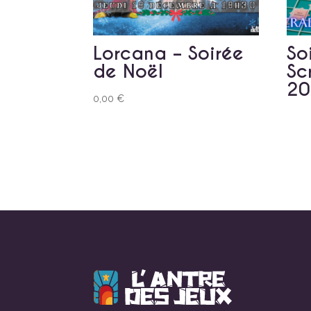
Lorcana – Soirée
So
de Noël
Sc
20
0,00
€