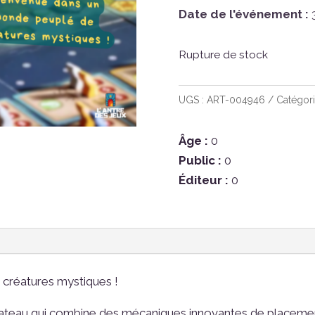
Date de l'événement :
3
Rupture de stock
UGS :
ART-004946
Catégori
Âge :
0
Public :
0
Éditeur :
0
créatures mystiques !
ateau qui combine des mécaniques innovantes de placement