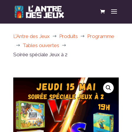
L'Antre des Jeux
Produits
Programme
$
$
Tables ouvertes
$
$
Soirée spéciale Jeux à 2