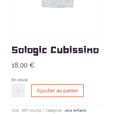
Sologic Cubissimo
18,00
€
En stock
quantité
Ajouter au panier
de
Sologic
Cubissimo
UGS :
ART-001752
Catégorie :
Jeux enfants