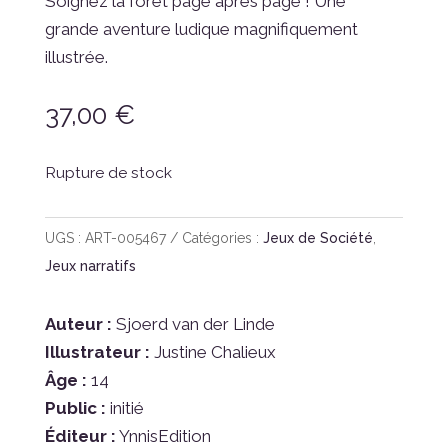
Soignez la forêt page après page ! Une
grande aventure ludique magnifiquement
illustrée.
37,00
€
Rupture de stock
UGS :
ART-005467
Catégories :
Jeux de Société
,
Jeux narratifs
Auteur :
Sjoerd van der Linde
Illustrateur :
Justine Chalieux
Âge :
14
Public :
initié
Éditeur :
YnnisEdition