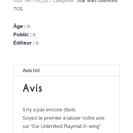
UGS :
ART-003311
Catégories :
Star Wars Unlimited
,
TCG
Âge :
0
Public :
0
Éditeur :
0
Avis (0)
Avis
Il n’y a pas encore d’avis.
Soyez le premier à laisser votre avis
sur “Sw Unlimited Playmat X-wing”