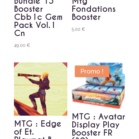
Bundle 15
Mtg
Booster
Fondations
Cbb1c Gem
Booster
Pack Vol.1
5,00
€
Cn
49,00
€
Promo !
MTG : Avatar
MTG : Edge
Display Play
of Et.
Booster FR