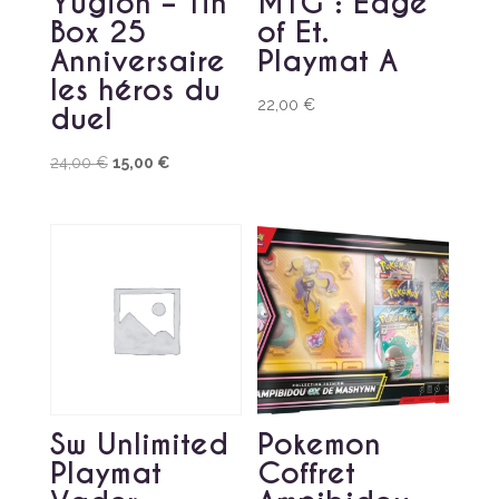
Yugioh – Tin
MTG : Edge
Box 25
of Et.
Anniversaire
Playmat A
les héros du
22,00
€
duel
Le
Le
24,00
€
15,00
€
prix
prix
initial
actuel
était :
est :
24,00 €.
15,00 €.
Sw Unlimited
Pokemon
Playmat
Coffret