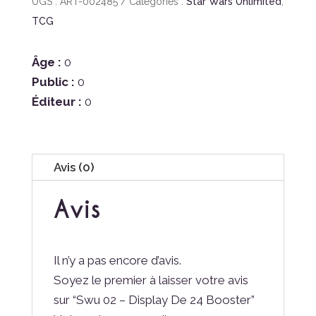
UGS :
ART-002485
Catégories :
Star Wars Unlimited
,
TCG
Âge :
0
Public :
0
Éditeur :
0
Avis (0)
Avis
Il n’y a pas encore d’avis.
Soyez le premier à laisser votre avis
sur “Swu 02 – Display De 24 Booster”