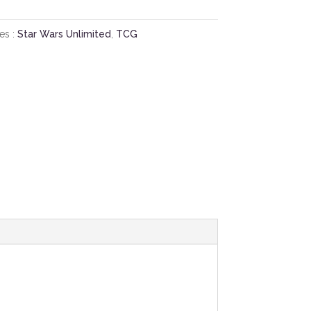
es :
Star Wars Unlimited
,
TCG