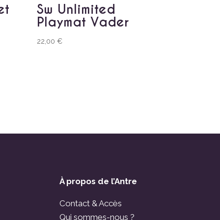
et
Sw Unlimited
Playmat Vader
22,00
€
À propos de l’Antre
Contact & Accès
Qui sommes-nous ?