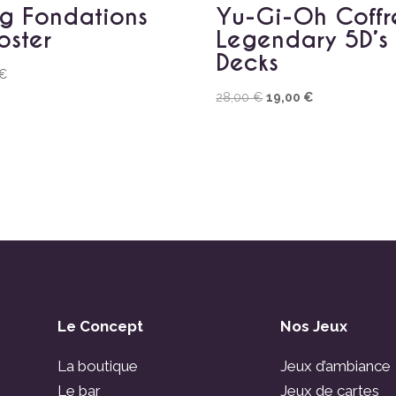
g Fondations
Yu-Gi-Oh Coffr
oster
Legendary 5D’s
Decks
€
Le
Le
28,00
€
19,00
€
prix
prix
initial
actuel
était :
est :
28,00 €.
19,00 €.
Le Concept
Nos Jeux
La boutique
Jeux d’ambiance
Le bar
Jeux de cartes