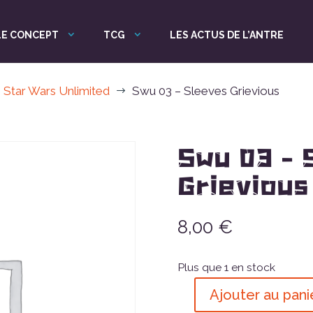
LE CONCEPT
TCG
LES ACTUS DE L’ANTRE
Star Wars Unlimited
Swu 03 – Sleeves Grievious
$
Swu 03 – 
Grievious
8,00
€
Plus que 1 en stock
Ajouter au pani
quantité