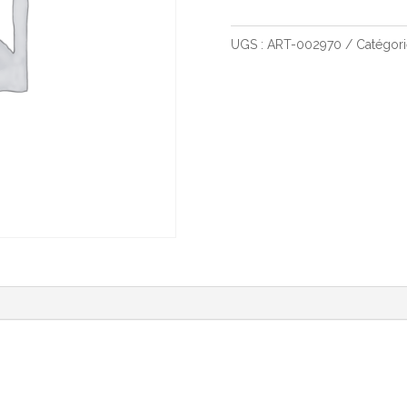
de
Swu
UGS :
ART-002970
Catégori
03
-
Sleeves
Grievious