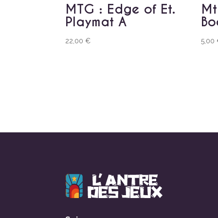
MTG : Edge of Et.
Mt
Playmat A
Bo
22,00
€
5,00