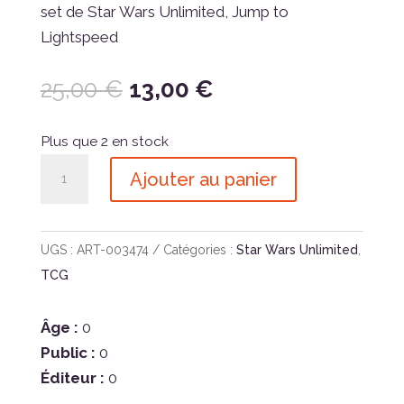
set de Star Wars Unlimited, Jump to
Lightspeed
Le
Le
25,00
€
13,00
€
prix
prix
initial
actuel
Plus que 2 en stock
était :
est :
quantité
Ajouter au panier
25,00 €.
13,00 €.
de
Swu
04
UGS :
ART-003474
Catégories :
Star Wars Unlimited
,
-
TCG
Jump
to
Âge :
0
Lightspeed
Public :
0
-
Éditeur :
0
Carbonite