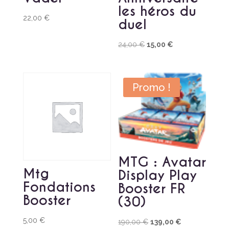
les héros du
22,00
€
duel
Le
Le
24,00
€
15,00
€
prix
prix
initial
actuel
était :
est :
Promo !
24,00 €.
15,00 €.
MTG : Avatar
Mtg
Display Play
Fondations
Booster FR
Booster
(30)
5,00
€
Le
Le
190,00
€
139,00
€