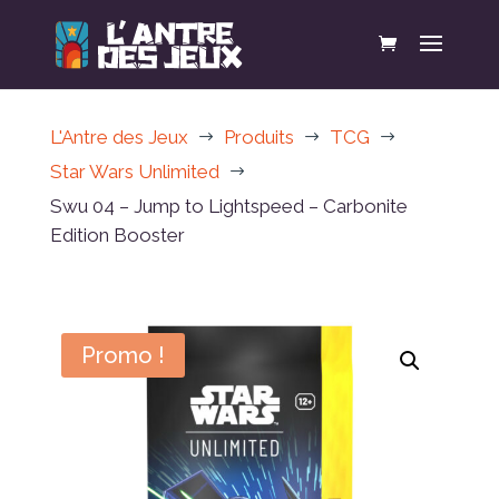
L'Antre des Jeux
Produits
TCG
$
$
$
Star Wars Unlimited
$
Swu 04 – Jump to Lightspeed – Carbonite
Edition Booster
Promo !