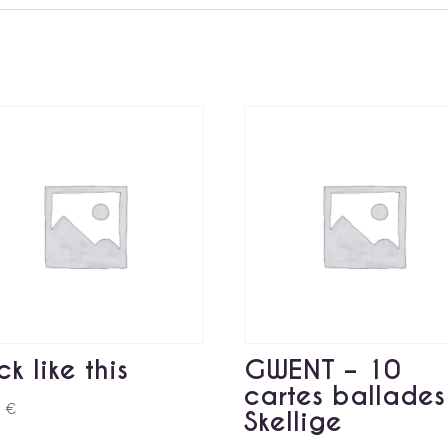
ck like this
GWENT – 10
cartes ballades
0
€
Skellige