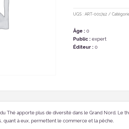
de
Terres
UGS :
ART-001742
Catégori
D
Arle
Âge :
0
Ext
Public :
expert
Commerce
Éditeur :
0
du
Thé
u Thé apporte plus de diversité dans le Grand Nord. Le thé,
vires, quant à eux, permettent le commerce et la pêche.