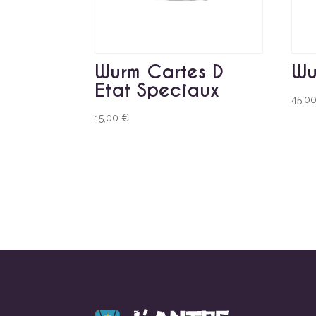
Wurm Cartes D
Wu
Etat Speciaux
45,0
15,00
€