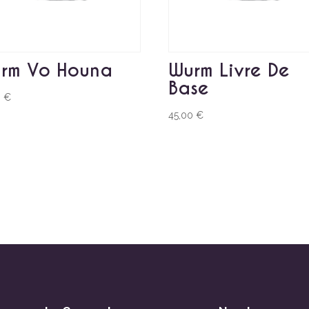
rm Vo Houna
Wurm Livre De
Base
0
€
45,00
€