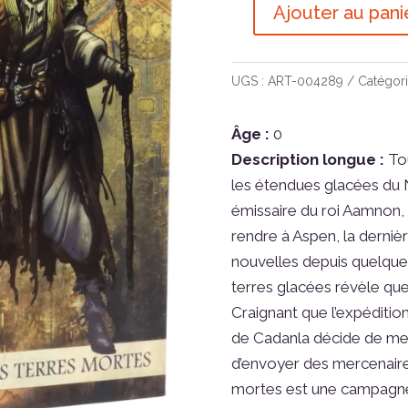
Ajouter au pani
quantité
de
Terres
UGS :
ART-004289
Catégori
d'Arran
-
Âge :
0
Chroniques
Description longue :
Tou
des
les étendues glacées du N
Terres
émissaire du roi Aamnon, 
mortes
rendre à Aspen, la dernièr
nouvelles depuis quelque
terres glacées révèle que
Craignant que l’expéditio
de Cadanla décide de met
d’envoyer des mercenaire
mortes est une campagne e