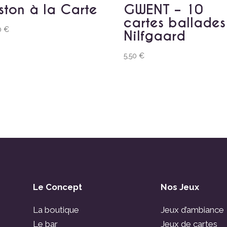
ston à la Carte
GWENT – 10
cartes ballades
0
€
Nilfgaard
5,50
€
Le Concept
Nos Jeux
La boutique
Jeux d’ambiance
Le bar
Jeux de cartes