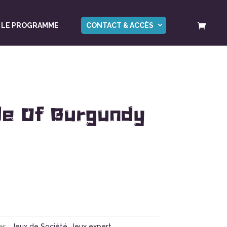
LE PROGRAMME
CONTACT & ACCÈS
le Of Burgundy
es :
Jeux de Société
,
Jeux expert