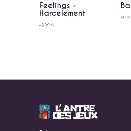
Feelings –
Ba
Harcelement
20,0
45,00
€