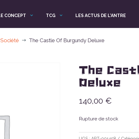
LE CONCEPT
TCG
LES ACTUS DE L’ANTRE
 Société
The Castle Of Burgundy Deluxe
$
The Cast
Deluxe
140,00
€
Rupture de stock
UGS :
ART-001458
Catégori