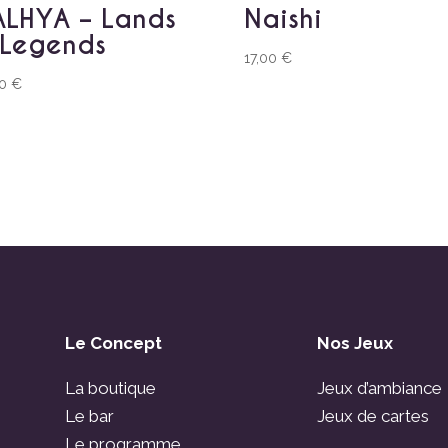
LHYA – Lands
Naishi
 Legends
17,00
€
00
€
Le Concept
Nos Jeux
La boutique
Jeux d’ambiance
Le bar
Jeux de cartes
Le programme