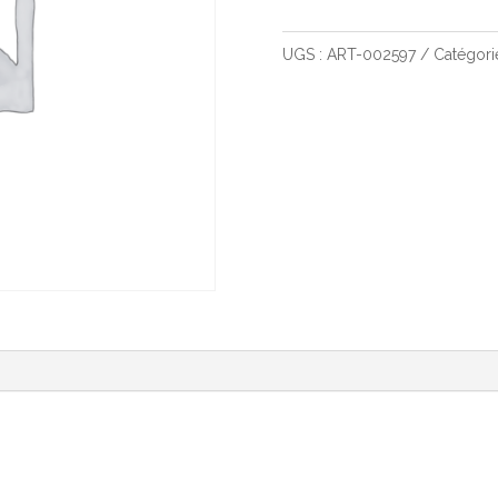
de
Theory11
UGS :
ART-002597
Catégori
Star
Wars
Rouge