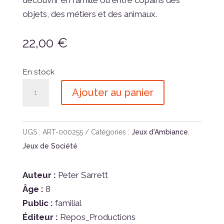
objets, des métiers et des animaux.
22,00
€
En stock
quantité
Ajouter au panier
de
Time's
Up
UGS :
ART-000255
Catégories :
Jeux d'Ambiance
,
Family
Jeux de Société
1
Vert
Auteur :
Peter Sarrett
Âge :
8
Public :
familial
Éditeur :
Repos_Productions