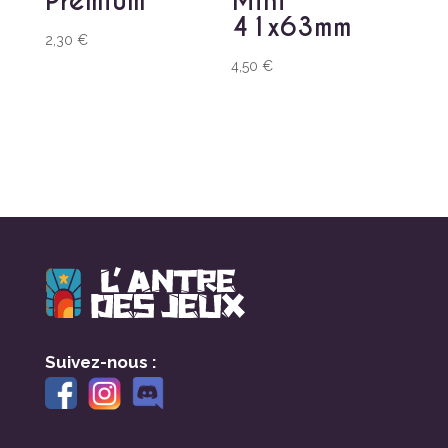
Premium
Mini
41x63mm
2,30
€
4,50
€
Suivez-nous :