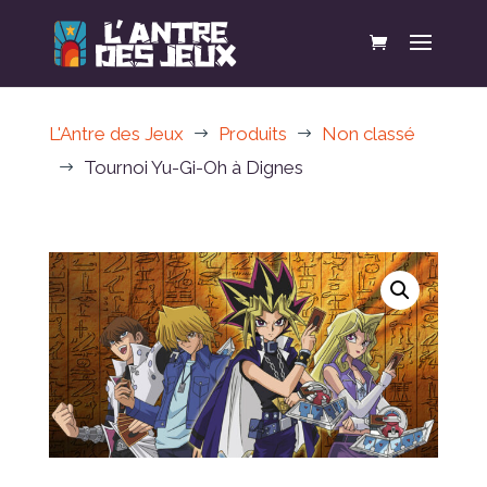
L'Antre des Jeux
Produits
Non classé
$
$
Tournoi Yu-Gi-Oh à Dignes
$