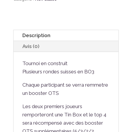
Gi-
Oh
à
Dignes
Description
Avis (0)
Tournoi en construit
Plusieurs rondes suisses en BO3
Chaque participant se verra remmetre
un booster OTS
Les deux premiers joueurs
remporteront une Tin Box et le top 4
sera récompensé avec des booster
OTS supplémentaires (5/3/2/2