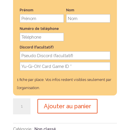
Prénom
Nom
Numéro de téléphone
Discord (facultatif)
1 fiche par place. Vos infos restent visibles seulement par
l’organisation.
quantité
Ajouter au panier
de
Tournoi
Yu-
Catégorie :
Non classé