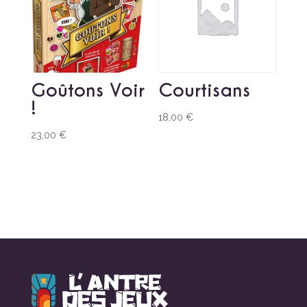
Goûtons Voir
Courtisans
!
18,00
€
23,00
€