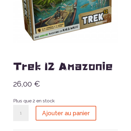
Trek 12 Amazonie
26,00
€
Plus que 2 en stock
quantité
Ajouter au panier
de
Trek