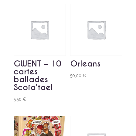
GWENT – 10
Orleans
cartes
50,00
€
ballades
Scoia’tael
5,50
€