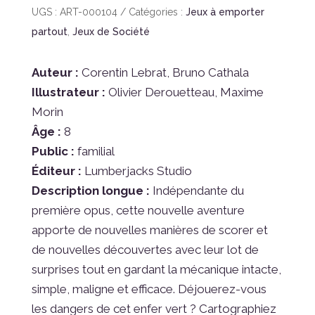
12
UGS :
ART-000104
Catégories :
Jeux à emporter
Amazonie
partout
,
Jeux de Société
Auteur :
Corentin Lebrat, Bruno Cathala
Illustrateur :
Olivier Derouetteau, Maxime
Morin
Âge :
8
Public :
familial
Éditeur :
Lumberjacks Studio
Description longue :
Indépendante du
première opus, cette nouvelle aventure
apporte de nouvelles manières de scorer et
de nouvelles découvertes avec leur lot de
surprises tout en gardant la mécanique intacte,
simple, maligne et efficace. Déjouerez-vous
les dangers de cet enfer vert ? Cartographiez