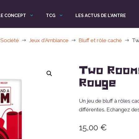
LE CONCEPT
TCG
LES ACTUS DE L’ANTRE
 Société
Jeux d'Ambiance
Bluff et rôle caché
Tw
$
$
$
Two Room
Rouge
Un jeu de bluff à rôles c
différentes. Echangez des
15,00
€