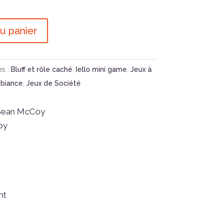
u panier
es :
Bluff et rôle caché
,
Iello mini game
,
Jeux à
mbiance
,
Jeux de Société
 Sean McCoy
oy
nt