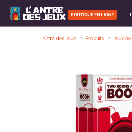
BOUTIQUE EN LIGNE
L'Antre des Jeux
Produits
Jeux de
$
$