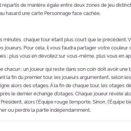
ont répartis de manière égale entre deux zones de jeu disti
 au hasard une carte Personnage face cachée.
rs minutés, chaque tour étant plus court que le précédent. V
 joueurs. Pour cela, il vous faudra partager votre couleur 
es : plus vous en dévoilez sur vous-même, plus vous en app
 chacun : un joueur qui reste dans son coin doit avoir une
t la fin du premier tour, les joueurs argumentent, selon les c
signe alors des otages. À la fin de chaque tour, les otages 
après le dernier échange d’otages. Chaque joueur révèle al
résident, alors l’Équipe rouge l’emporte. Sinon, l’Équipe b
ner ou perdre la partie indépendamment.