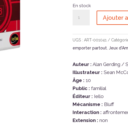
En stock
quantité
Ajouter a
de
Two
Rooms
UGS :
ART-001041
Catégori
And
emporter partout
,
Jeux d'A
A
Boom
Auteur :
Alan Gerding /
Rouge
Illustrateur :
Sean McC
Âge :
10
Public :
familial
Éditeur :
Iello
Mécanisme :
Bluff
Interaction :
affronteme
Extension :
non