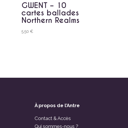
GWENT – 10
cartes ballades
Northern Realms
5,50
€
À propos de l’Antre
Contact & Accès
Qui sommes-nous ?