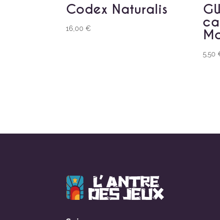
Codex Naturalis
GW
ca
16,00
€
Mo
5,50