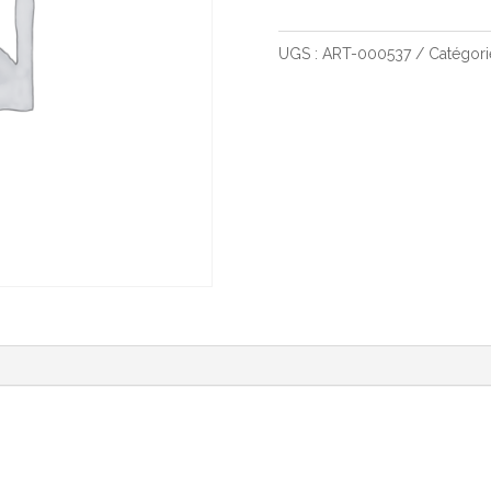
de
Unmatched
UGS :
ART-000537
Catégori
Cobble
And
Fog