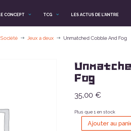
LE CONCEPT
TCG
LES ACTUS DE L’ANTRE
 Société
Jeux a deux
Unmatched Cobble And Fog
$
$
Unmatche
Fog
35,00
€
Plus que 1 en stock
Ajouter au pani
quantité