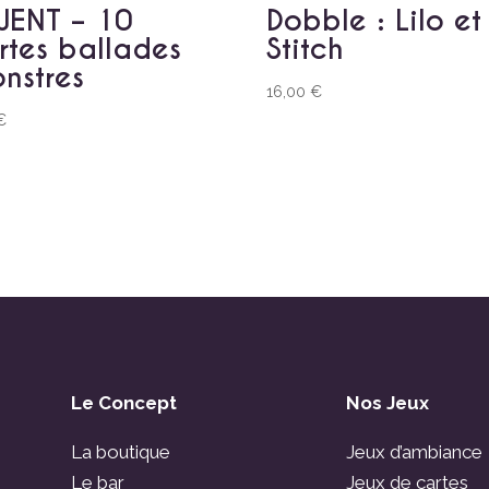
ENT – 10
Dobble : Lilo et
rtes ballades
Stitch
nstres
16,00
€
€
Le Concept
Nos Jeux
La boutique
Jeux d’ambiance
Le bar
Jeux de cartes