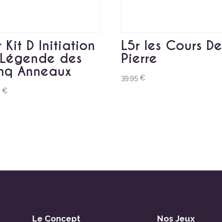
 Kit D Initiation
L5r les Cours D
 Légende des
Pierre
nq Anneaux
39,95
€
0
€
Le Concept
Nos Jeux