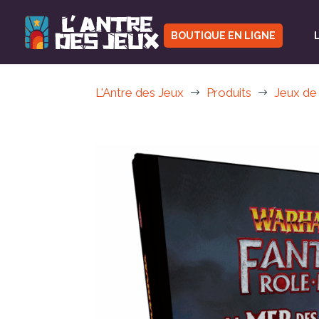
BOUTIQUE EN LIGNE
L'Antre des Jeux
Produits
Jeux de
$
$