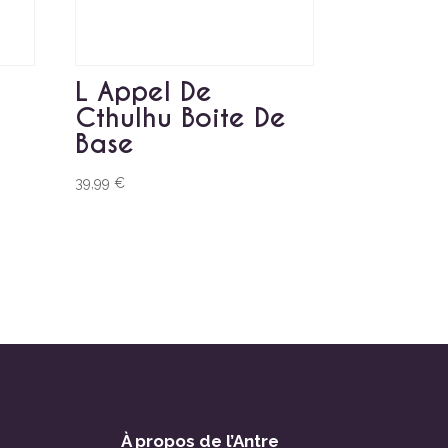
e
L Appel De
Cthulhu Boite De
Base
39,99
€
À propos de l’Antre