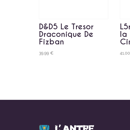
D&D5 Le Tresor
L5r
Draconique De
la
Fizban
Ci
39,99
€
41,0