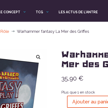
LE CONCEPT
TCG
LES ACTUS DE L’ANTRE
 Rôle
Warhammer fantasy La Mer des Griffes
$
Warhamme
Mer des G
35,90
€
Plus que 1 en stock
Ajouter au pani
quantité