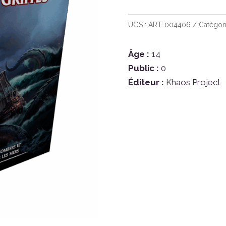
de
Warhammer
UGS :
ART-004406
Catégori
fantasy
La
Âge :
14
Mer
Public :
0
des
Éditeur :
Khaos Project
Griffes