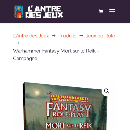
L'Antre des Jeux
Produits
Jeux de Rôle
$
$
$
Warhammer Fantasy Mort sur le Reik –
Campagne