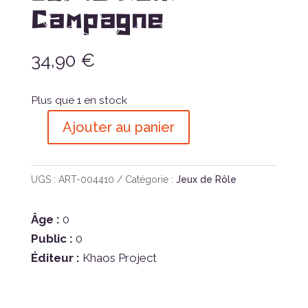
Campagne
34,90
€
Plus que 1 en stock
Ajouter au panier
quantité
de
Warhammer
UGS :
ART-004410
Catégorie :
Jeux de Rôle
Fantasy
Mort
Âge :
0
sur
Public :
0
le
Éditeur :
Khaos Project
Reik
–