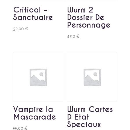
Critical –
Wurm 2
Sanctuaire
Dossier De
Personnage
32,00
€
4,90
€
Vampire la
Wurm Cartes
Mascarade
D Etat
Speciaux
55,00
€