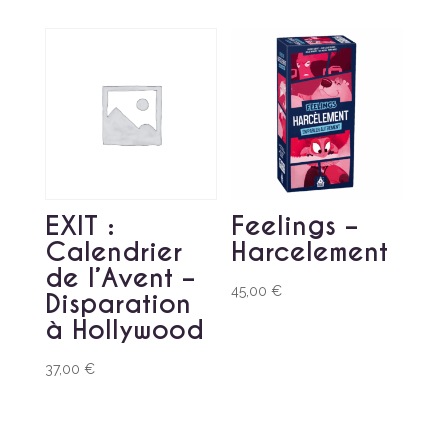
EXIT :
Feelings –
Calendrier
Harcelement
de l’Avent –
45,00
€
Disparation
à Hollywood
37,00
€