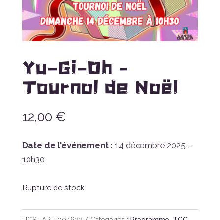
Yu-Gi-Oh –
Tournoi de Noël
12,00
€
Date de l'événement :
14 décembre 2025 –
10h30
Rupture de stock
UGS :
ART-004622
Catégories :
Programme
,
TCG