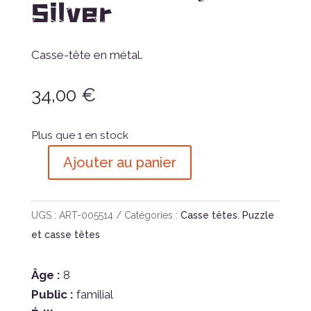
Silver
Casse-tête en métal.
34,00
€
Plus que 1 en stock
Ajouter au panier
quantité
de
Casse-
UGS :
ART-005514
Catégories :
Casse têtes
,
Puzzle
Tête
et casse têtes
Huzzle
Cast
Âge :
8
Chess
Public :
familial
Bishop