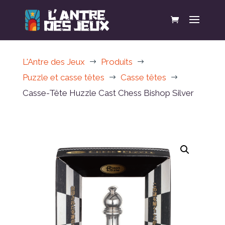
L'Antre des Jeux
Produits
$
$
Puzzle et casse têtes
Casse têtes
$
$
Casse-Tête Huzzle Cast Chess Bishop Silver