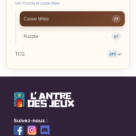
Voir Puzzle et casse têtes
Casse têtes
77
Puzzle
97
TCG
386
Suivez-nous :