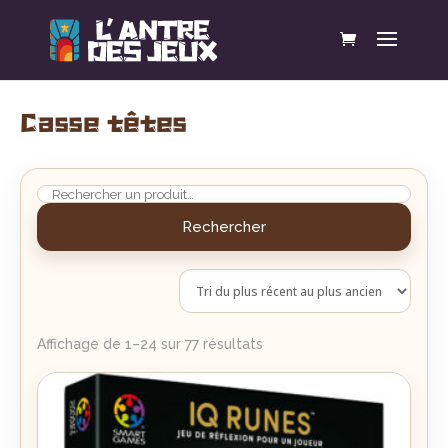
Casse têtes
Rechercher
Trié
Affichage de 1–24 sur 77 résultats
du
plus
récent