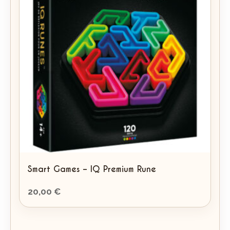
au
plus
ancien
Smart Games – IQ Premium Rune
20,00
€