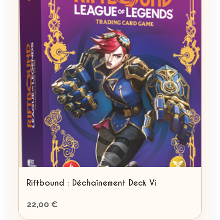
au
plus
ancien
Riftbound : Déchaînement Deck Vi
22,00
€