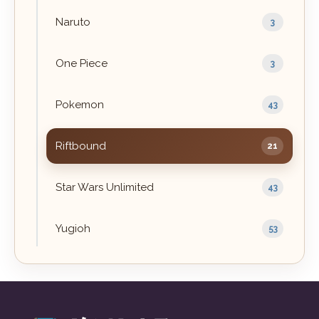
Naruto
3
One Piece
3
Pokemon
43
Riftbound
21
Star Wars Unlimited
43
Yugioh
53