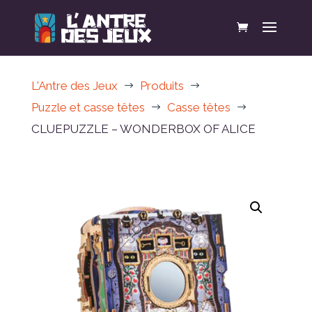
L'Antre des Jeux
Produits
$
$
Puzzle et casse têtes
Casse têtes
$
$
CLUEPUZZLE – WONDERBOX OF ALICE