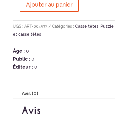
Ajouter au panier
quantité
de
CLUEPUZZLE
UGS :
ART-004533
Catégories :
Casse têtes
,
Puzzle
-
et casse têtes
WONDERBOX
OF
Âge :
0
ALICE
Public :
0
Éditeur :
0
Avis (0)
Avis