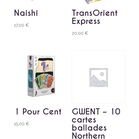
Naishi
TransOrient
Express
17,00
€
20,00
€
1 Pour Cent
GWENT – 10
cartes
15,00
€
ballades
Northern