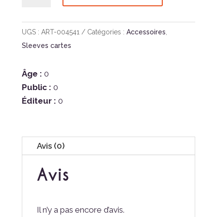
de
Dragon
Shield
UGS :
ART-004541
Catégories :
Accessoires
,
American
Sleeves cartes
Mini
41x63mm
Âge :
0
Public :
0
Éditeur :
0
Avis (0)
Avis
Il n’y a pas encore d’avis.