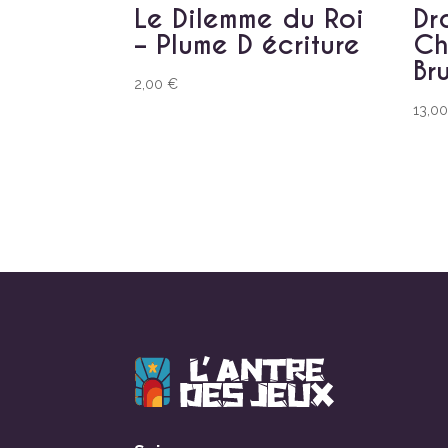
Le Dilemme du Roi
Dr
– Plume D écriture
Ch
Br
2,00
€
13,0