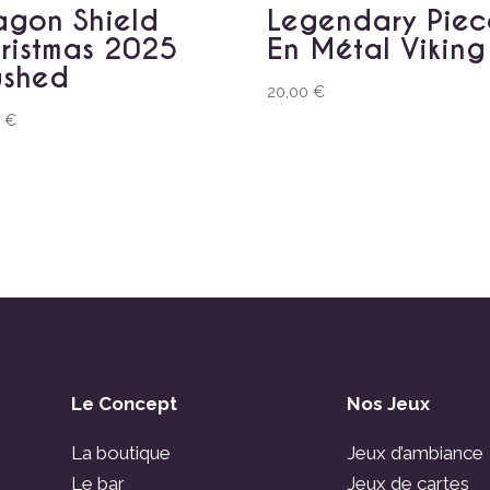
agon Shield
Legendary Piec
ristmas 2025
En Métal Viking
ushed
20,00
€
0
€
Le Concept
Nos Jeux
La boutique
Jeux d’ambiance
Le bar
Jeux de cartes