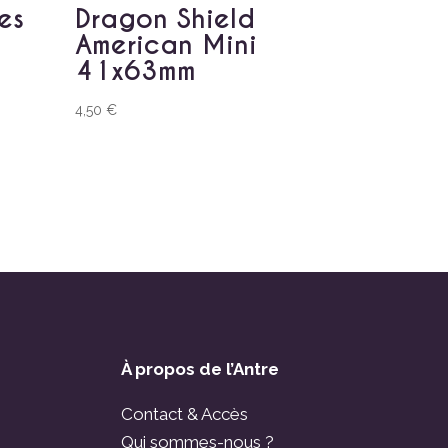
es
Dragon Shield
American Mini
41x63mm
4,50
€
À propos de l’Antre
Contact & Accès
Qui sommes-nous ?