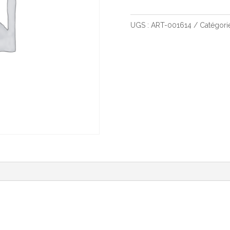
de
Rpg
UGS :
ART-001614
Catégori
Dice
Set
-
Polar
Bear