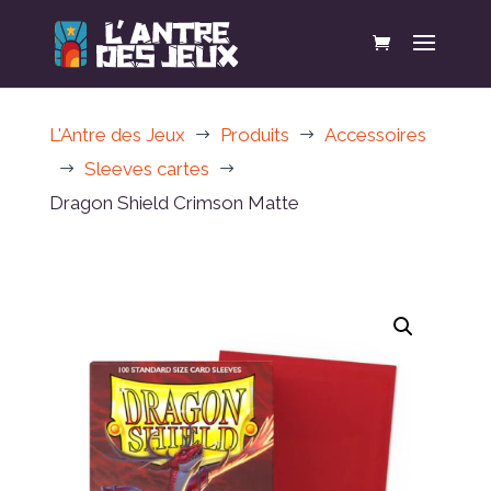
L'Antre des Jeux
Produits
Accessoires
$
$
Sleeves cartes
$
$
Dragon Shield Crimson Matte