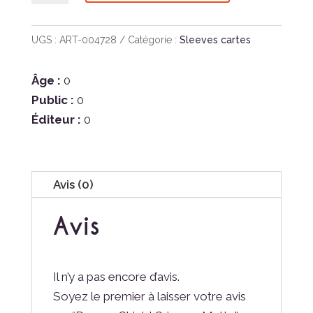
Dragon
Shield
UGS :
ART-004728
Catégorie :
Sleeves cartes
Crimson
Matte
Âge :
0
Public :
0
Éditeur :
0
Avis (0)
Avis
Il n’y a pas encore d’avis.
Soyez le premier à laisser votre avis