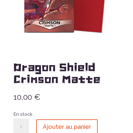
Dragon Shield
Crimson Matte
10,00
€
En stock
quantité
Ajouter au panier
de