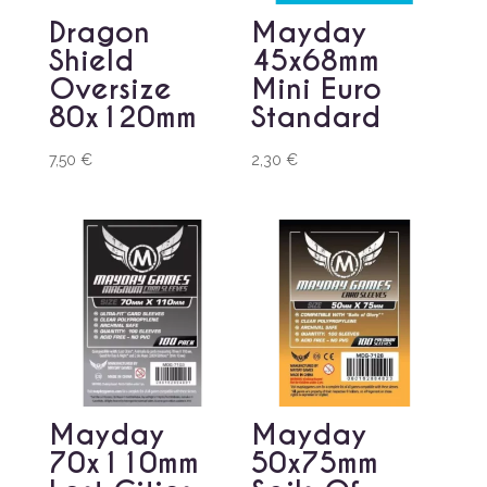
Dragon
Mayday
Shield
45x68mm
Oversize
Mini Euro
80x120mm
Standard
7,50
€
2,30
€
Mayday
Mayday
70x110mm
50x75mm