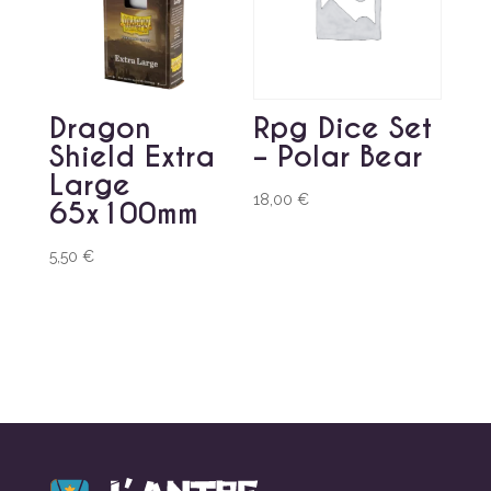
Dragon
Rpg Dice Set
Shield Extra
– Polar Bear
Large
18,00
€
65x100mm
5,50
€