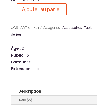
Ajouter au panier
quantité
de
Gwent
UGS :
ART-005571
Catégories :
Accessoires
,
Tapis
-
de jeu
Playmat
Ciri
Âge :
0
2026
Public :
0
Éditeur :
0
Extension :
non
Description
Avis (0)