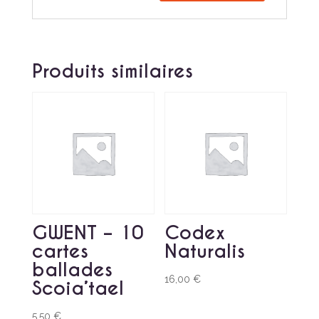
Produits similaires
GWENT – 10
Codex
cartes
Naturalis
ballades
16,00
€
Scoia’tael
5,50
€