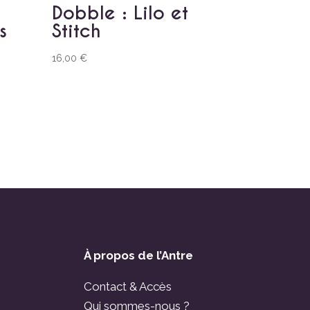
Dobble : Lilo et
s
Stitch
16,00
€
À propos de l’Antre
Contact & Accès
Qui sommes-nous ?