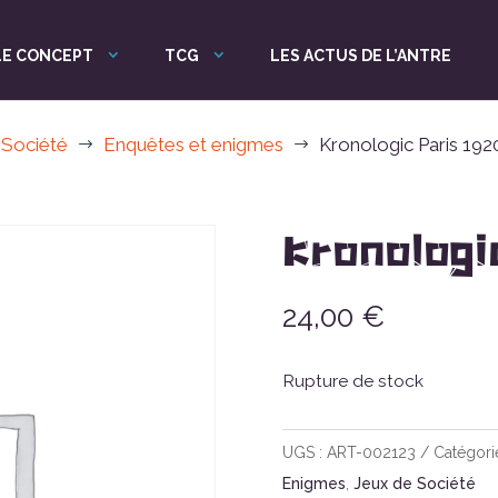
LE CONCEPT
TCG
LES ACTUS DE L’ANTRE
 Société
Enquêtes et enigmes
Kronologic Paris 192
$
$
Kronologi
24,00
€
Rupture de stock
UGS :
ART-002123
Catégori
Enigmes
,
Jeux de Société