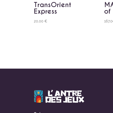
TransOrient
MA
Express
of
20,00
€
167,