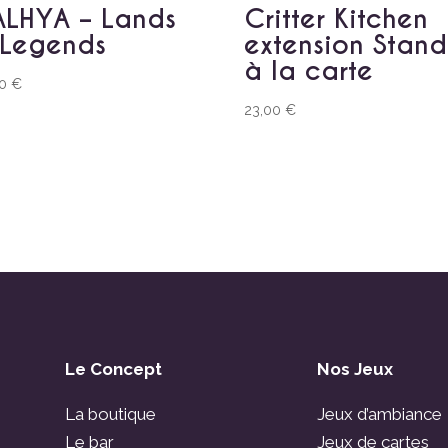
LHYA – Lands
Critter Kitchen
 Legends
extension Stand
à la carte
00
€
23,00
€
Le Concept
Nos Jeux
La boutique
Jeux d’ambiance
Le bar
Jeux de cartes