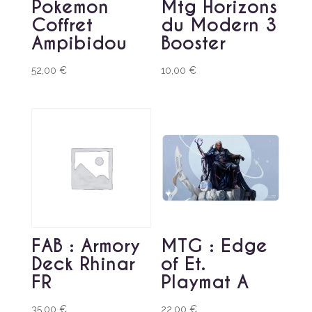
Pokemon
Mtg Horizons
Coffret
du Modern 3
Ampibidou
Booster
52,00
€
10,00
€
FAB : Armory
MTG : Edge
Deck Rhinar
of Et.
FR
Playmat A
35,00
€
22,00
€