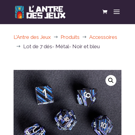
L'Antre des Jeux
Produits
Accessoires
$
$
Lot de 7 dés- Métal- Noir et bleu
$