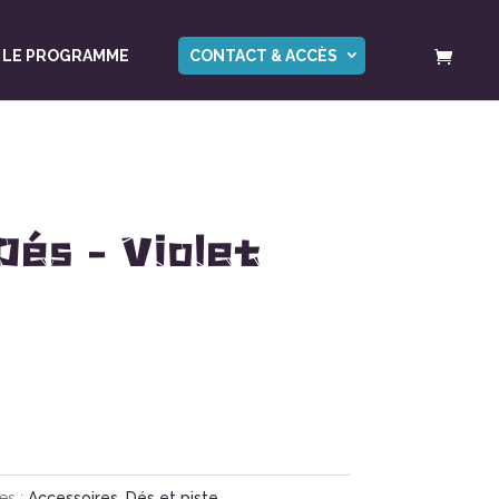
LE PROGRAMME
CONTACT & ACCÈS
Dés – Violet
es :
Accessoires
,
Dés et piste