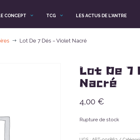
LE CONCEPT
TCG
LES ACTUS DE L’ANTRE
ires
Lot De 7 Dés – Violet Nacré
$
Lot De 7 
Nacré
4,00
€
Rupture de stock
UGS :
ART-001863
Catégori