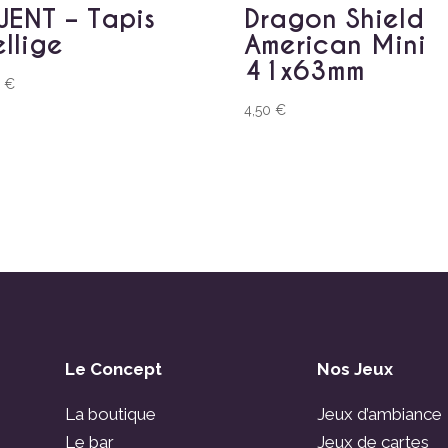
ENT – Tapis
Dragon Shield
ellige
American Mini
41x63mm
0
€
4,50
€
Le Concept
Nos Jeux
La boutique
Jeux d’ambiance
Le bar
Jeux de cartes