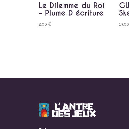
Le Dilemme du Roi
GW
– Plume D écriture
Sk
2,00
€
19,0