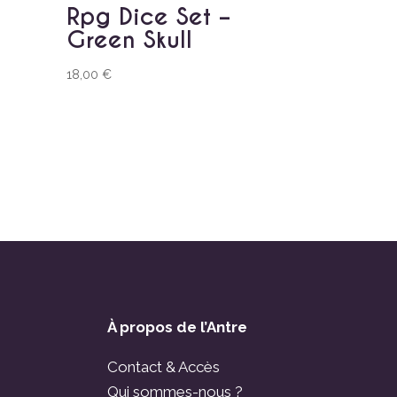
Rpg Dice Set –
Green Skull
18,00
€
À propos de l’Antre
Contact & Accès
Qui sommes-nous ?