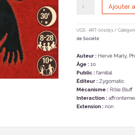
quantité
Ajouter a
de
Loups-
garous
UGS :
ART-001093
Catégori
Best
de Société
Of
Auteur :
Hervé Marly, Phi
Âge :
10
Public :
familial
Éditeur :
Zygomatic
Mécanisme :
Rôle,Bluff
Interaction :
affronteme
Extension :
non