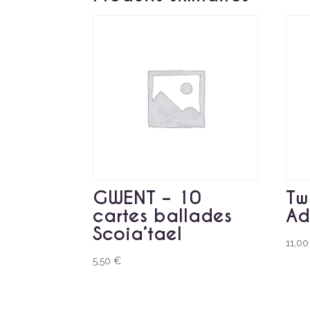
GWENT – 10
Tw
cartes ballades
Ad
Scoia’tael
11,0
5,50
€