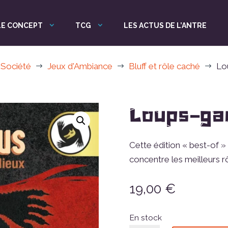
LE CONCEPT
TCG
LES ACTUS DE L’ANTRE
 Société
Jeux d'Ambiance
Bluff et rôle caché
Lo
$
$
$
Loups-ga
Cette édition « best-of 
concentre les meilleurs r
19,00
€
En stock