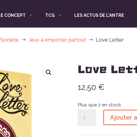
LE CONCEPT
TCG
LES ACTUS DE L’ANTRE
 Société
Jeux à emporter partout
Love Letter
$
$
Love Let
12,50
€
Plus que 2 en stock
quantité
Ajouter a
de
Love