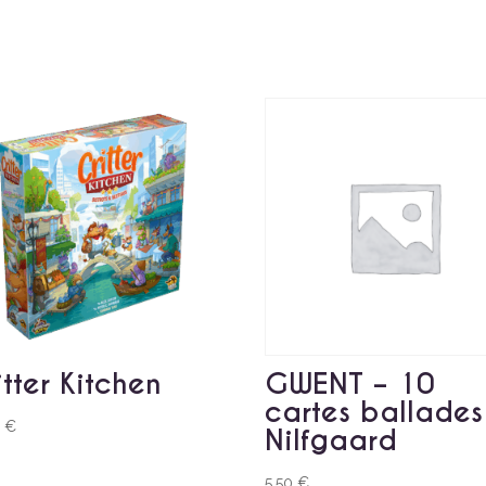
itter Kitchen
GWENT – 10
cartes ballades
0
€
Nilfgaard
5,50
€