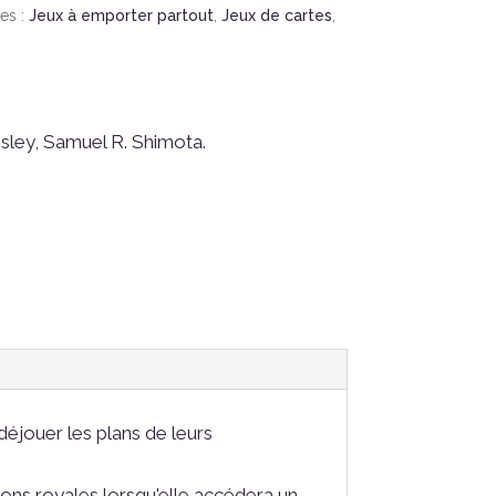
es :
Jeux à emporter partout
,
Jeux de cartes
,
ley, Samuel R. Shimota.
déjouer les plans de leurs
tions royales lorsqu'elle accédera un