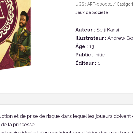
Letter
UGS :
ART-000001
Catégori
Jeux de Société
Auteur :
Seiji Kanai
Illustrateur :
Andrew Bos
Âge :
13
Public :
initié
Éditeur :
0
ction et de prise de risque dans lequel les joueurs doivent 
de la princesse.
artenaire idéal et d'un confident pour l'aider dans ses fonc